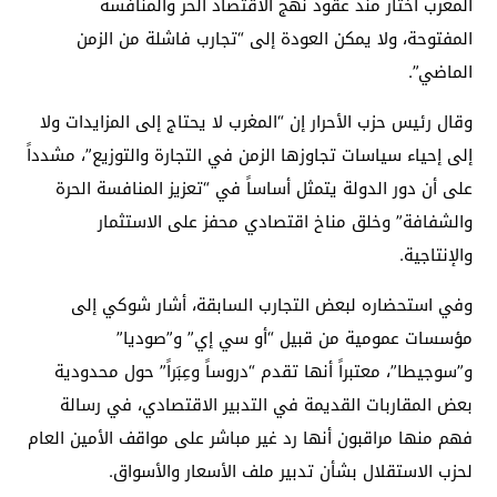
المغرب اختار منذ عقود نهج الاقتصاد الحر والمنافسة
المفتوحة، ولا يمكن العودة إلى “تجارب فاشلة من الزمن
الماضي”.
وقال رئيس حزب الأحرار إن “المغرب لا يحتاج إلى المزايدات ولا
إلى إحياء سياسات تجاوزها الزمن في التجارة والتوزيع”، مشدداً
على أن دور الدولة يتمثل أساساً في “تعزيز المنافسة الحرة
والشفافة” وخلق مناخ اقتصادي محفز على الاستثمار
والإنتاجية.
وفي استحضاره لبعض التجارب السابقة، أشار شوكي إلى
مؤسسات عمومية من قبيل “أو سي إي” و”صوديا”
و”سوجيطا”، معتبراً أنها تقدم “دروساً وعِبَراً” حول محدودية
بعض المقاربات القديمة في التدبير الاقتصادي، في رسالة
فهم منها مراقبون أنها رد غير مباشر على مواقف الأمين العام
لحزب الاستقلال بشأن تدبير ملف الأسعار والأسواق.