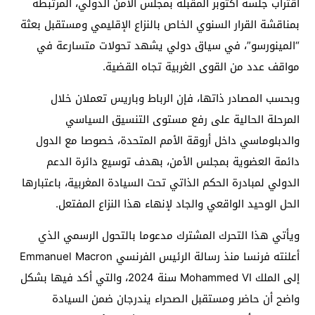
اقتراب جلسة أكتوبر المقبلة بمجلس الأمن الدولي، المرتبطة
بمناقشة القرار السنوي الخاص بالنزاع الإقليمي ومستقبل بعثة
“المينورسو”، في سياق دولي يشهد تحولات متسارعة في
مواقف عدد من القوى الغربية تجاه القضية.
وبحسب المصادر ذاتها، فإن الرباط وباريس تعملان خلال
المرحلة الحالية على رفع مستوى التنسيق السياسي
والدبلوماسي داخل أروقة الأمم المتحدة، خصوصا مع الدول
دائمة العضوية بمجلس الأمن، بهدف توسيع دائرة الدعم
الدولي لمبادرة الحكم الذاتي تحت السيادة المغربية، باعتبارها
الحل الوحيد الواقعي والجاد لإنهاء هذا النزاع المفتعل.
ويأتي هذا التحرك المشترك مدعوما بالتحول الرسمي الذي
أعلنته فرنسا منذ رسالة الرئيس الفرنسي Emmanuel Macron
إلى الملك Mohammed VI سنة 2024، والتي أكد فيها بشكل
واضح أن حاضر ومستقبل الصحراء يندرجان ضمن السيادة