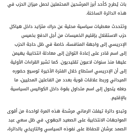
بات يُطرح كأحد أبرز المرشحين المحتملين لحمل ميزان الحزب في
هذه الدائرة الساخنة.
وتتحدث معطيات سياسية محلية عن حراك متزايد داخل هياكل
حزب الاستقلال بإقليم الخميسات من أجل الدفع بخميس
الإدريسي إلى واجهة المنافسة، خاصة في ظل حاجة الحزب
إلى اسم قادر على إعادة التوازن إلى معادلة انتخابية يهيمن
عليها منذ سنوات لاعبون تقليديون. كما تشير القراءات الأولية
إلى أن الإدريسي استطاع خلال الفترة الأخيرة توسيع حضوره
الميداني وربط علاقات قوية بعدد من الفاعلين المحليين، ما
جعله يتحول إلى اسم متداول بقوة داخل الكواليس السياسية
بالإقليم.
وتبدو دائرة تيفلت الرماني مرشحة هذه المرة لواحدة من أقوى
المواجهات الانتخابية على الصعيد الجهوي، في ظل سعي عبد
الصمد عرشان للحفاظ على نفوذه السياسي والتاريخي بالدائرة،