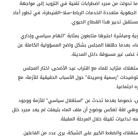
ما تحولت من مجرد اضطرابات تقنية في التزويد إلى مواجهة
الجهوية متعددة الخدمات الرباط–سلا–القنيطرة، في تطور أعاد
ستقبل تدبير هذا القطاع الحيوي.
وية ومباشرة اعتبرها متابعون بمثابة “اتهام سياسي وإداري
ماء، بعدما حمّلها المجلس بشكل واضح المسؤولية الكاملة عن
ة غضب غير مسبوقة داخل المدينة.
لاك متزايد للماء مع اقتراب عيد الأضحى، اختار المجلس
توضيحات “رسمية وصريحة” حول الأسباب الحقيقية للأزمة، مع
ه اجتماعيا.
يس، خصوصا بعدما تحدث عن “استغلال سياسي” للأزمة ووجود
 وهي لغة تعكس بوضوح أن ملف الماء بتيفلت لم يعد مجرد خلل
تداعيات ثقيلة خلال المرحلة المقبلة.
استهلاك والضغط الكبير على الشبكة، يرى عدد من الفاعلين