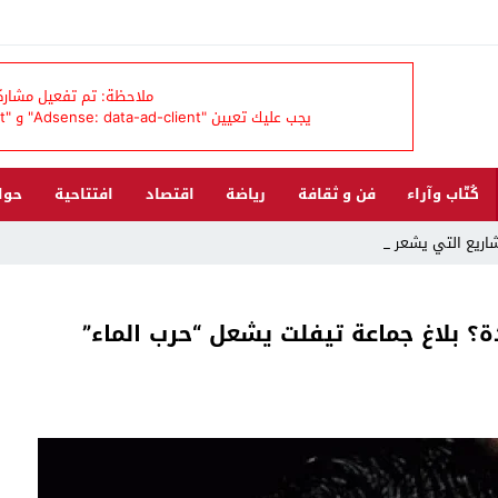
ملاحظة: تم تفعيل مشاركة 
يجب عليك تعيين "Adsense: data-ad-client" و "Adsense: data-ad-slot" من لوحة تحكم القالب
كُتّاب وآراء
فن و ثقافة
رياضة
اقتصاد
افتتاحية
حوا
شاريع التي يشعر بها سكان _
؟ بلاغ جماعة تيفلت يشعل “حرب الماء”