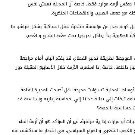
ما يعكس أزمة موارد فقط، خاصة أن المدينة تعيش نفس
نة مع ضعف الصبيب والانقطاعات المتكررة.
بل كونه صدر عن مؤسسة منتخبة تمثل الساكنة بشكل مباشر، ما
ة الجهوية بدأ يتآكل تدريجيا تحت ضغط الشارع والغضب
ات الموجهة لطريقة تدبير القطاع، قد يفتح الباب أمام مراجعة
ر داخلها، خاصة إذا استمرت الأزمة خلال الأسابيع المقبلة دون
أوساط المحلية تساؤلات محرجة: هل أصبحت المديرة العامة
ة تيفلت إلى بداية عد تنازلي لمحاسبة إدارية وسياسية قد
ت حساسية بالجهة؟
 أو قرارات إدارية مرتقبة، غير أن المؤكد هو أن أزمة الماء
ربع الغضب الشعبي والصراع السياسي، في انتظار ما ستكشف عنه