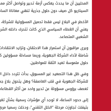
المحليين أن ما يحدث يعكس أزمة تدبير وتواصل أكثر م
السيناريو كل صيف دون حلول جذرية تنهي معاناة الساك
الأخطر في البلاغ ليس فقط تحميل المسؤولية للشركة، 
يعني أن الغطاء السياسي الذي كانت تتحرك داخله الشرك
الشعبي المتصاعد.
ويرى مراقبون أن استمرار هذا الاحتقان، وتزايد الانتقاد
شاملة لأداء الشركة الجهوية، وربما مساءلة مسؤولين كبا
حلول ملموسة تعيد الثقة للمواطنين.
وفي ظل هذا التصعيد غير المسبوق، بدأت تتردد داخل ال
للشركة الجهوية في قلب العاصفة؟ وهل يتحول بلاغ جماع
تعصف برؤوس مسؤولة عن تدبير واحد من أكثر القطاعا
إلى حدود الساعة، لا توجد أي مؤشرات رسمية بشأن تغييرات
بتيفلت تجاوزت مرحلة “الخلل التقني”، ودخلت رسميا م