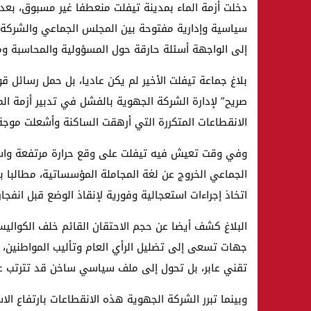
دخلت أزمة الماء بمدينة تيفلت منعطفا غير مسبوق، بعد
سياسية وإدارية مفتوحة بين المجلس الجماعي والشركة 
إلى الواجهة أسئلة حارقة حول المسؤولية والمحاسبة وم
بلاغ جماعة تيفلت الأخير لم يكن عاديا، بل حمل رسائل ق
صريح” لإدارة الشركة الجهوية بالفشل في تدبير أزمة ال
الانقطاعات المتكررة التي أرهقت الساكنة وأشعلت موج
وفي وقت تعيش فيه تيفلت على وقع حرارة مرتفعة واسته
الجماعي الخروج عن لغة المجاملة المؤسساتية، مطالبا ب
اتخاذ إجراءات استعجالية وفورية لإنقاذ الوضع قبل انفجار
البلاغ كشف أيضا عن حجم الاحتقان القائم خلف الكوال
جهات تسعى إلى تضليل الرأي العام وتأليب المواطنين،
تقني عابر، بل تحول إلى ملف سياسي ساخن قد تترتب عنه 
وبينما تبرر الشركة الجهوية هذه الانقطاعات بارتفاع ال