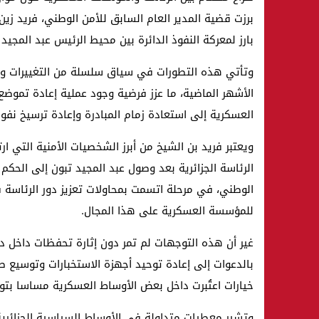
برزت قضية المدير العام السابق للأمن الوطني، فريد زي
بارز لمعركة النفوذ الدائرة بين محيط الرئيس عبد المجي
وتأتي هذه التطورات في سياق سلسلة من التغييرات والإ
الأشهر الماضية، ما عزز فرضية وجود عملية إعادة تموض
العسكرية إلى استعادة زمام المبادرة وإعادة ترسيخ نفوذه
ويعتبر فريد بن الشيخ من أبرز الشخصيات الأمنية التي ا
الوطني، في مرحلة اتسمت بمحاولات تعزيز دور الرئاسة ف
للمؤسسة العسكرية على هذا المجال.
غير أن هذه التوجهات لم تمر دون إثارة تحفظات داخل د
بالدعوات إلى إعادة توحيد أجهزة الاستخبارات وتوسيع 
خيارات اعتُبرت داخل بعض الأوساط العسكرية مساسا بتوا
وتشير معطيات متداولة في الأوساط السياسية الجزائرية