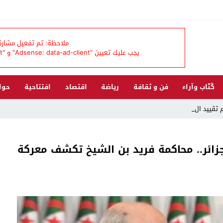
ملاحظة: تم تفعيل مشاركة 
يجب عليك تعيين "Adsense: data-ad-client" و "Adsense: data-ad-slot" من لوحة تحكم القالب
كُتّاب وآراء
فن و ثقافة
رياضة
اقتصاد
افتتاحية
حوا
م تقييد الحقوق المحكو _
زائر.. محاكمة فريد بن الشيخ تكشف معركة