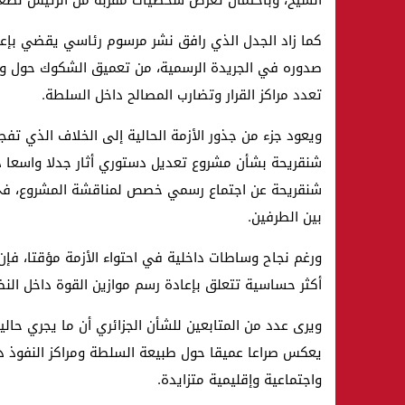
الشيخ، وباحتمال تعرض شخصيات مقربة من الرئيس لضغو
كما زاد الجدل الذي رافق نشر مرسوم رئاسي يقضي بإعفا
صدوره في الجريدة الرسمية، من تعميق الشكوك حول وج
تعدد مراكز القرار وتضارب المصالح داخل السلطة.
شنقريحة بشأن مشروع تعديل دستوري أثار جدلا واسعا دا
شنقريحة عن اجتماع رسمي خصص لمناقشة المشروع، في 
بين الطرفين.
ورغم نجاح وساطات داخلية في احتواء الأزمة مؤقتا، فإن 
أكثر حساسية تتعلق بإعادة رسم موازين القوة داخل الن
ويرى عدد من المتابعين للشأن الجزائري أن ما يجري حالي
يعكس صراعا عميقا حول طبيعة السلطة ومراكز النفوذ دا
واجتماعية وإقليمية متزايدة.