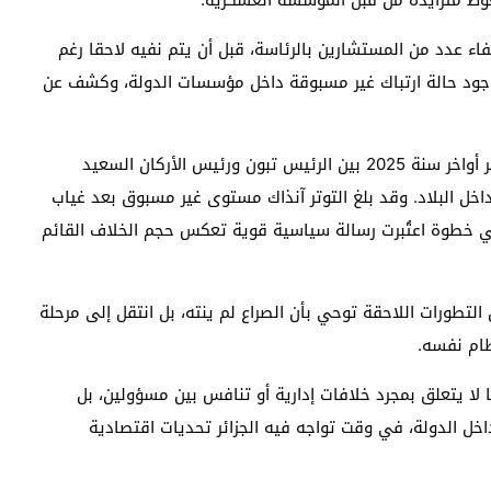
ط متزايدة من قبل المؤسسة العسكرية.
ء عدد من المستشارين بالرئاسة، قبل أن يتم نفيه لاحقا رغم
ود حالة ارتباك غير مسبوقة داخل مؤسسات الدولة، وكشف عن
ويعود جزء من جذور الأزمة الحالية إلى الخلاف الذي تفجر أواخر سنة 2025 بين الرئيس تبون ورئيس الأركان السعيد
خل البلاد. وقد بلغ التوتر آنذاك مستوى غير مسبوق بعد غياب
خطوة اعتُبرت رسالة سياسية قوية تعكس حجم الخلاف القائم
التطورات اللاحقة توحي بأن الصراع لم ينته، بل انتقل إلى مرحلة
ظام نفسه.
ا لا يتعلق بمجرد خلافات إدارية أو تنافس بين مسؤولين، بل
خل الدولة، في وقت تواجه فيه الجزائر تحديات اقتصادية