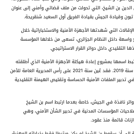
ن الدين بن الشيخ، التي تحولت من ملف قضائي وأمني إلى عنوان
د تبون وقيادة الجيش بقيادة الفريق أول السعيد شنقريحة.
قالات التي شهدتها الأجهزة الأمنية والاستخباراتية خلال
ع واسعة داخل النظام الجزائري، تسعى من خلالها المؤسسة
ا التقليدي داخل دوائر القرار الاستراتيجي.
رتبط اسمها بمشروع إعادة هيكلة الأجهزة الأمنية الذي أطلقته
الرئاسة الجزائرية بعد وصول عبد المجيد تبون إلى الحكم سنة 2019. فقد عُين سنة 2021 على رأس المديرية العامة للأمن
ي تدبير الملفات الأمنية الحساسة وتقليص الهيمنة التقليدية
وائر نافذة في الجيش، خاصة بعدما ارتبط اسم بن الشيخ
صلاحيات المؤسسات المدنية في تدبير الشأن الأمني، وهي
زنات قائمة منذ عقود.
 إلى أن سقوط بن الشيخ لم يكن مرتبطا فقط بخياراته المهنية،