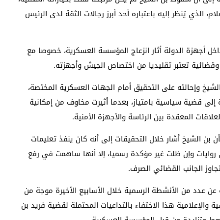
ام، الذي يُنظر إليه باعتباره أحد أبرز رجالات الثقة لدى الرئيس
اخل أجهزة الدولة أثار انزعاج المؤسسة العسكرية، خصوصا مع
 وقضائية تعتبر تقليديا من اختصاص الجيش وأجهزته.
20، تم توقيف فريد بن الشيخ وإحالته على التحقيق أمام الجهات العسكرية المختصة،
 إلى قضية سياسية بامتياز، بعدما أثيرت مخاوف من إمكانية
قات المعقدة بين الرئاسة والأجهزة الأمنية.
 بن الشيخ أشار خلال التحقيقات إلى أنه كان ينفذ تعليمات
ي روايات وإن ظلت غير مؤكدة رسميا، إلا أنها ساهمت في رفع
جاوز الجانب القضائي الصرف.
سة عن عدد من الأنشطة الرسمية خلال الأسابيع الأخيرة موجة من
 والإعلامية هذا الاختفاء بالتداعيات المحتملة لقضية فريد بن