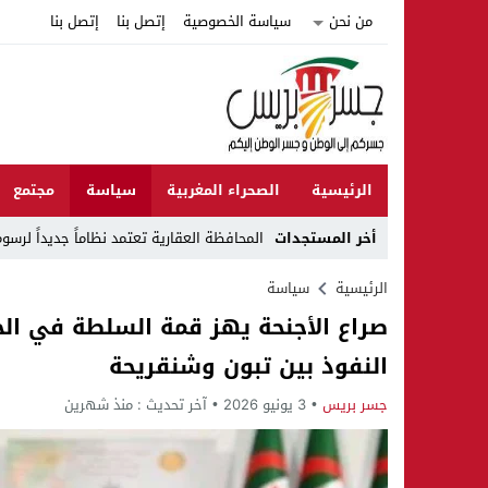
من نحن
سياسة الخصوصية
إتصل بنا
إتصل بنا
الرئيسية
الصحراء المغربية
سياسة
مجتمع
أخر المستجدات
المحافظة العقارية تعتمد نظاماً جديداً لرسو
Stop
الرئيسية
سياسة
صراع الأجنحة يهز قمة السلطة في الج
Previous
النفوذ بين تبون وشنقريحة
Next
جسر بريس
3 يونيو 2026
آخر تحديث :
منذ شهرين