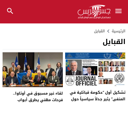
الرئيسية
القبايل
القبايل
تشكيل أول “حكومة قبائلية في
لقاء غير مسبوق في أوتاوا..
المنفى” يثير جدلاً سياسياً حول
فرحات مهني يطرق أبواب
مستقبل منطقة القبائل
البرلمان الكندي بحثاً عن اعتراف
بـ“جمهورية القبائل”