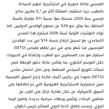
الفرنسي مكانة محورية في استراتيجية تطوير السياحة
بالمغرب، حيث استقبلت المملكة أكثر من 5,7 ملايين سائح
فرنسي سنة 2025، مسجلة نموًا بنسبة 11% مقارنة بالسنة
السابقة، بما يمثل نحو 29% من مجموع الوافدين الدوليين. كما
تؤكد المؤشرات الأولية لسنة 2026 استمرار هذا المنحى
التصاعدي، مع تسجيل ارتفاع بنسبة 14% في عدد الوافدين
الفرنسيين منذ شهر يناير، في حين يُظهر مقياس (SETO)
استمرار نمو عدد المسافرين نحو المغرب، وارتفاعًا في الحجوزات
خلال الموسم الشتوي، بما يعكس متانة حضور الوجهة ضمن
شبكات التوزيع السياحي المنظمة. ومن خلال احتضان منتدى
(SETO) بتمودا باي، يكرس أشرف فائدة إدراج السوق الفرنسية
ضمن استمرارية الاستراتيجية الهجومية التي تم إطلاقها على
السوق الأمريكية، من خلال مقاربة ترتكز على القرب من
منظمي الرحلات، وتثمين وجهات سياحية جديدة، وتعزيز الربط
الجوي. ويجسد إطلاق الخط الجوي المباشر باريس–تطوان،